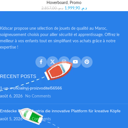
Hoverboard
,
Promo
1.999,90
د.م.
2.857,00
د.م.
Kidscar propose une sélection de jouets de qualité au Maroc,
soigneusement choisis pour allier sécurité et apprentissage. Offrez le
meilleur à vos enfants tout en simplifiant vos achats grâce à notre
expertise !
RECENT POSTS
1-up-x-oficialnyj-proizvoditel56566
août 6, 2026
No Comments
Entdecke Frumzi Austria die innovative Plattform für kreative Köpfe
août 5, 2026
No Comments