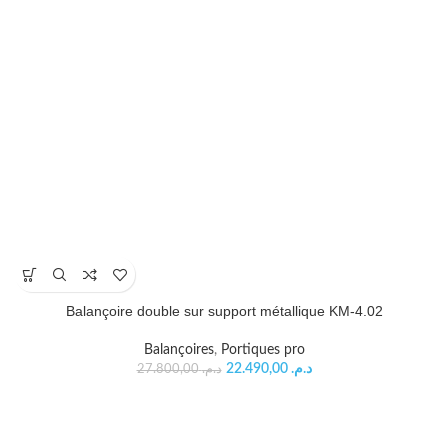
Balançoire double sur support métallique KM-4.02
Balançoires
,
Portiques pro
22.490,00
د.م.
27.800,00
د.م.