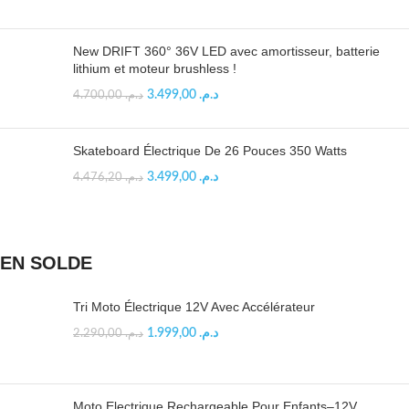
New DRIFT 360° 36V LED avec amortisseur, batterie
lithium et moteur brushless !
3.499,00
د.م.
4.700,00
د.م.
Skateboard Électrique De 26 Pouces 350 Watts
3.499,00
د.م.
4.476,20
د.م.
EN SOLDE
Tri Moto Électrique 12V Avec Accélérateur
1.999,00
د.م.
2.290,00
د.م.
Moto Electrique Rechargeable Pour Enfants–12V