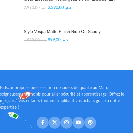
2.390,00
د.م.
2.990,00
د.م.
Style Vespa Matte Finish Ride On Scooty
899,00
د.م.
1.599,00
د.م.
Kidscar propose une sélection de jouets de qualité au Maroc,
soigneusement choisis pour allier sécurité et apprentissage. Offrez le
meilleur à vos enfants tout en simplifiant vos achats grâce à notre
expertise !