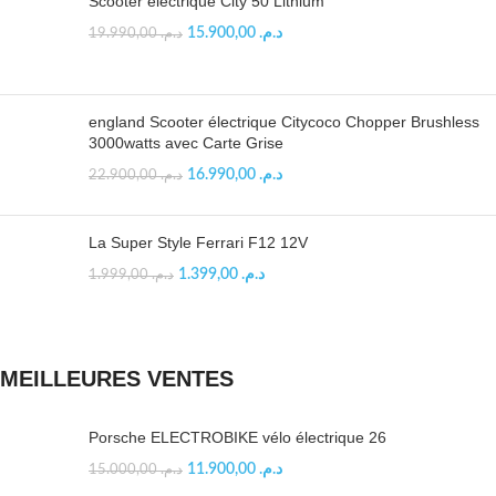
Scooter électrique City 50 Lithium
15.900,00
د.م.
19.990,00
د.م.
england Scooter électrique Citycoco Chopper Brushless
3000watts avec Carte Grise
16.990,00
د.م.
22.900,00
د.م.
La Super Style Ferrari F12 12V
1.399,00
د.م.
1.999,00
د.م.
MEILLEURES VENTES
Porsche ELECTROBIKE vélo électrique 26
11.900,00
د.م.
15.000,00
د.م.