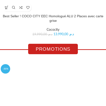
Best Seller ! COCO CITY EEC Homologué ALU 2 Places avec carte
grise
Cococity
13.990,00
د.م.
19.990,00
د.م.
PROMOTIONS
-30%