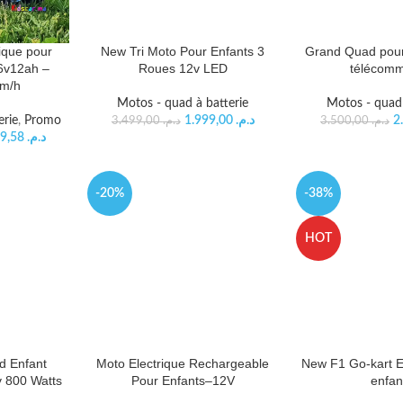
ique pour
New Tri Moto Pour Enfants 3
Grand Quad pour
6v12ah –
Roues 12v LED
télécom
km/h
Motos - quad à batterie
Motos - quad 
erie
,
Promo
1.999,00
د.م.
3.499,00
د.م.
3.500,00
د.م.
5.499,58
د.م.
-20%
-38%
HOT
d Enfant
Moto Electrique Rechargeable
New F1 Go-kart E
v 800 Watts
Pour Enfants–12V
enfan