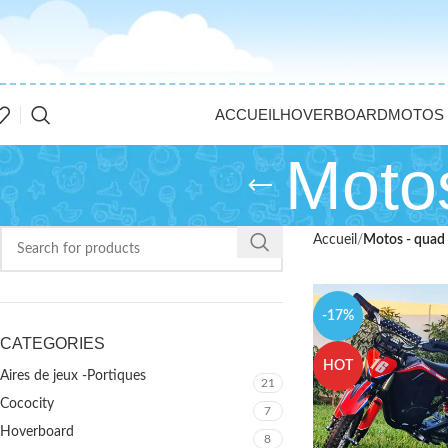
ACCUEIL
HOVERBOARD
MOTOS 
Motos
Accueil
Motos - quad 
-17%
CATEGORIES
HOT
Aires de jeux -Portiques
21
Cococity
7
Hoverboard
8