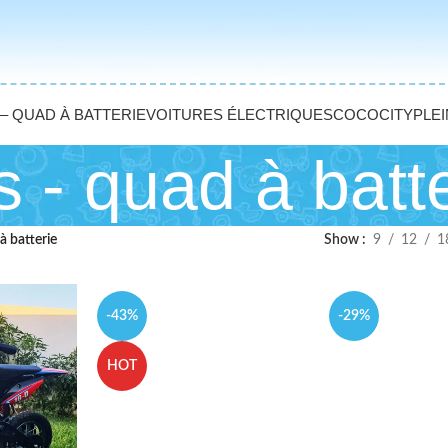
– QUAD À BATTERIE
VOITURES ÉLECTRIQUES
COCOCITY
PLEI
 - quad à batte
à batterie
Show
9
12
1
-43%
-29%
HOT