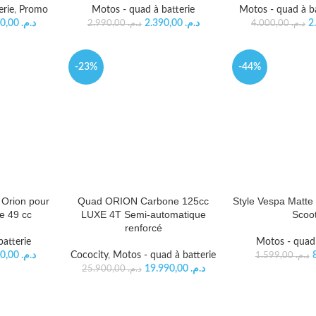
erie
,
Promo
Motos - quad à batterie
Motos - quad à ba
6.990,00
د.م.
2.390,00
د.م.
2.990,00
د.م.
4.000,00
د.م.
-23%
-44%
Orion pour
Quad ORION Carbone 125cc
Style Vespa Matte
e 49 cc
LUXE 4T Semi-automatique
Scoo
renforcé
atterie
Motos - quad 
6.490,00
د.م.
Cococity
,
Motos - quad à batterie
1.599,00
د.م.
19.990,00
د.م.
25.900,00
د.م.