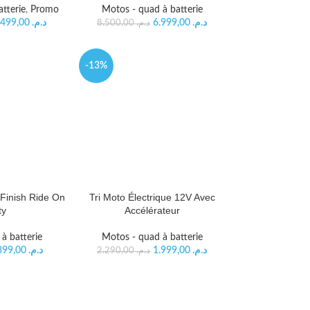
tterie
,
Promo
Motos - quad à batterie
2.499,00
د.م.
6.999,00
د.م.
8.500,00
د.م.
-13%
 Finish Ride On
Tri Moto Électrique 12V Avec
ty
Accélérateur
à batterie
Motos - quad à batterie
899,00
د.م.
1.999,00
د.م.
2.290,00
د.م.