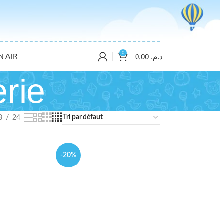
0
N AIR
0,00
د.م.
rie
8
24
-20%