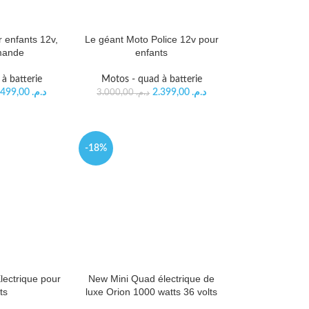
 enfants 12v,
Le géant Moto Police 12v pour
mande
enfants
à batterie
Motos - quad à batterie
2.499,00
د.م.
2.399,00
د.م.
3.000,00
د.م.
-18%
lectrique pour
New Mini Quad électrique de
ts
luxe Orion 1000 watts 36 volts