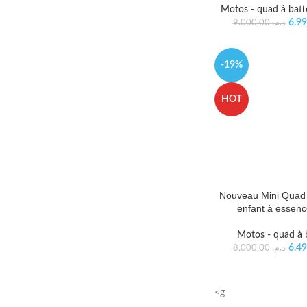
Motos - quad à batt
9.000,00
د.م.
-19%
HOT
Nouveau Mini Quad 
enfant à essenc
Motos - quad à b
8.000,00
د.م.
<g