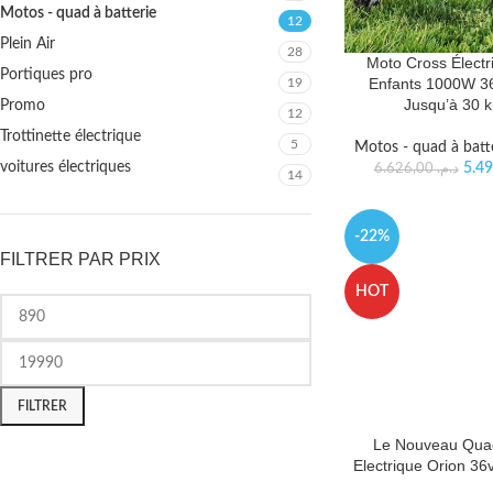
Motos - quad à batterie
12
Plein Air
28
Moto Cross Électr
Portiques pro
Enfants 1000W 3
19
Jusqu’à 30 
Promo
12
Trottinette électrique
5
Motos - quad à batt
voitures électriques
6.626,00
د.م.
14
-22%
FILTRER PAR PRIX
HOT
FILTRER
Le Nouveau Qua
Electrique Orion 36