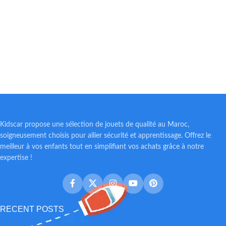
Kidscar propose une sélection de jouets de qualité au Maroc,
soigneusement choisis pour allier sécurité et apprentissage. Offrez le
meilleur à vos enfants tout en simplifiant vos achats grâce à notre
expertise !
RECENT POSTS