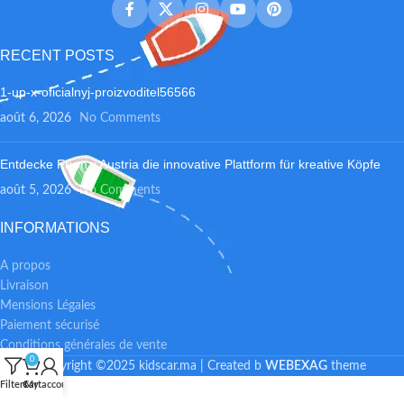
RECENT POSTS
1-up-x-oficialnyj-proizvoditel56566
août 6, 2026
No Comments
Entdecke Frumzi Austria die innovative Plattform für kreative Köpfe
août 5, 2026
No Comments
INFORMATIONS
A propos
Livraison
Mensions Légales
Paiement sécurisé
Conditions générales de vente
0
Copyright ©2025 kidscar.ma | Created b
WEBEXAG
theme
Filters
Cart
My account