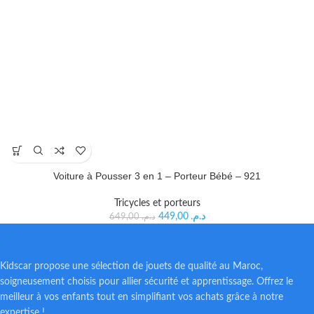
Voiture à Pousser 3 en 1 – Porteur Bébé – 921
Tricycles et porteurs
449,00
د.م.
649,00
د.م.
Kidscar propose une sélection de jouets de qualité au Maroc,
soigneusement choisis pour allier sécurité et apprentissage. Offrez le
meilleur à vos enfants tout en simplifiant vos achats grâce à notre
expertise !