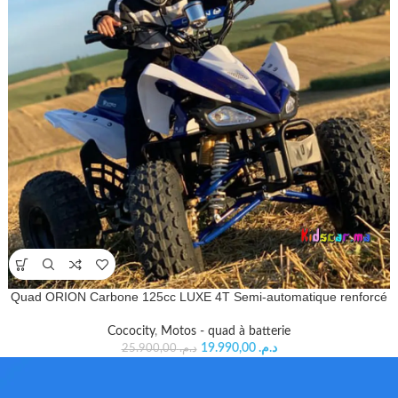
Quad ORION Carbone 125cc LUXE 4T Semi-automatique renforcé
Cococity
,
Motos - quad à batterie
19.990,00
د.م.
25.900,00
د.م.