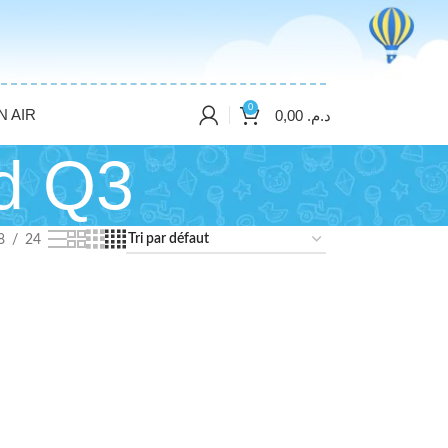
0
N AIR
0,00
د.م.
nd Q3
8
24