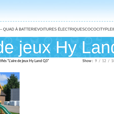
– QUAD À BATTERIE
VOITURES ÉLECTRIQUES
COCOCITY
PLEI
 de jeux Hy La
ifiés “L'aire de jeux Hy Land Q3”
Show
9
12
1