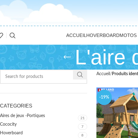
ACCUEIL
HOVERBOARD
MOTOS 
L'aire
Accueil
Produits ident
-19%
CATEGORIES
Aires de jeux -Portiques
21
Cococity
7
Hoverboard
8