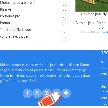
Motos - quad à batterie
12
Plein Air
28
L’aire de jeux H
Portiques pro
19
Promo
Aires de jeux -Portiqu
12
pro
Trottinette électrique
5
79.900,00
د.م.
voitures électriques
14
RE
Entd
Kidscar propose une sélection de jouets de qualité au Maroc,
Köp
soigneusement choisis pour allier sécurité et apprentissage.
août
Offrez le meilleur à vos enfants tout en simplifiant vos achats
grâce à notre expertise !
Unlo
Expe
août
Co