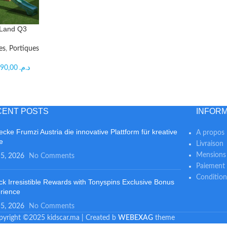
y Land Q3
es
,
Portiques
64.490,00
د.م.
CENT POSTS
INFORM
ecke Frumzi Austria die innovative Plattform für kreative
A propos
fe
Livraison
Mensions 
 5, 2026
No Comments
Paiement 
Condition
ck Irresistible Rewards with Tonyspins Exclusive Bonus
rience
 5, 2026
No Comments
pyright ©2025 kidscar.ma | Created b
WEBEXAG
theme