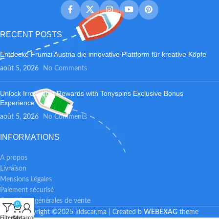
RECENT POSTS
Entdecke Frumzi Austria die innovative Plattform für kreative Köpfe
août 5, 2026
No Comments
Unlock Irresistible Rewards with Tonyspins Exclusive Bonus
Experience
août 5, 2026
No Comments
INFORMATIONS
A propos
Livraison
Mensions Légales
Paiement sécurisé
Conditions générales de vente
0
Copyright ©2025 kidscar.ma | Created b
WEBEXAG
theme
Filters
Cart
My account