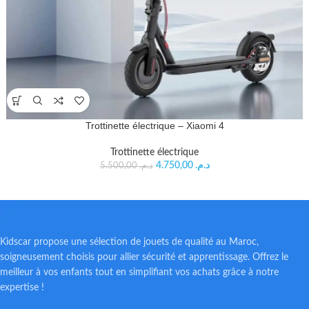
Trottinette électrique – Xiaomi 4
Trottinette électrique
4.750,00
د.م.
5.500,00
د.م.
Kidscar propose une sélection de jouets de qualité au Maroc,
soigneusement choisis pour allier sécurité et apprentissage. Offrez le
meilleur à vos enfants tout en simplifiant vos achats grâce à notre
expertise !